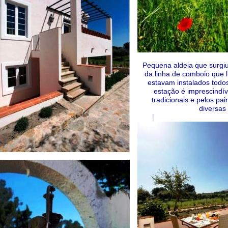
Pequena aldeia que surgiu
da linha de comboio que 
estavam instalados todos
estação é imprescindív
tradicionais e pelos pa
diversas