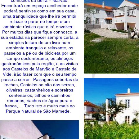
comboios da Beirã – Marvão.
Encontrará um espaço acolhedor onde
poderá sentir-se como em sua casa,
uma tranquilidade que lhe irá permitir
relaxar e parar no tempo e um
ambiente rústico que o irá envolver.
Por muitos dias que fique connosco, a
sua estadia irá parecer sempre curta, a
simples leitura de um livro num
ambiente tranquilo e relaxante, os
passeios a pé ou de bicicleta por um
campo deslumbrante, os almoços
gastronómicos pela região, e as visitas
aos Castelos de Marvão e Castelo de
Vide, irão fazer com que o seu tempo
passe a correr. Paisagens cobertas de
rochas, Castelos no alto das serras,
oliveiras, castanheiros e sobreiros
centenários, trilhos e caminhos
romanos, riachos de água pura e
fresca,.... Tudo isto e muito mais no
Parque Natural de São Mamede.