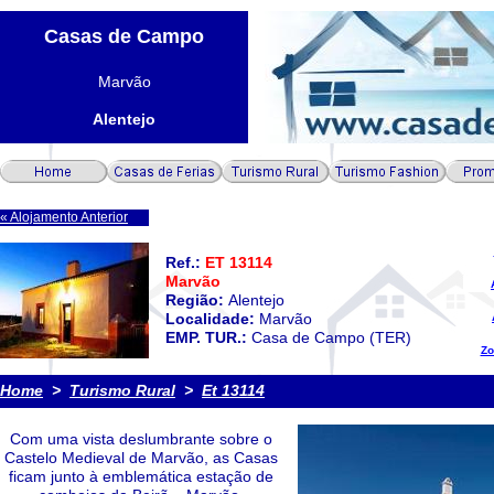
Casas de Campo
Marvão
Alentejo
« Alojamento Anterior
Ref.:
ET 13114
Marvão
Região:
Alentejo
Localidade:
Marvão
EMP. TUR.:
Casa de Campo (TER)
Zo
Home
>
Turismo Rural
>
E
t 13114
Com uma vista deslumbrante sobre o
Castelo Medieval de Marvão, as Casas
ficam junto à emblemática estação de