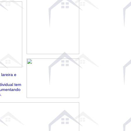
lareira e
ividual tem
 aumentando
.