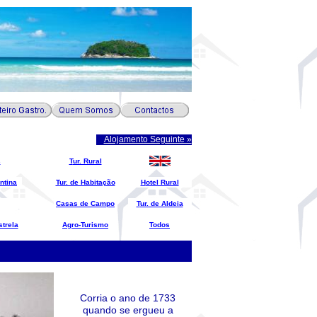
Alojamento Seguinte »
s
T
ur. Rural
ntina
T
ur. de Habitação
H
otel Rural
C
asas de Campo
T
ur. de Aldeia
strela
A
gro-Turismo
T
odos
Corria o ano de 1733
quando se ergueu a