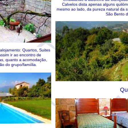
Calvelos dista apenas alguns quilóm
mesmo ao lado, da pureza natural da s
São Bento d
 alojamento: Quartos, Suites
sim ir ao encontro de
ias, quanto a acomodação,
o do grupo/famiília.
Qu