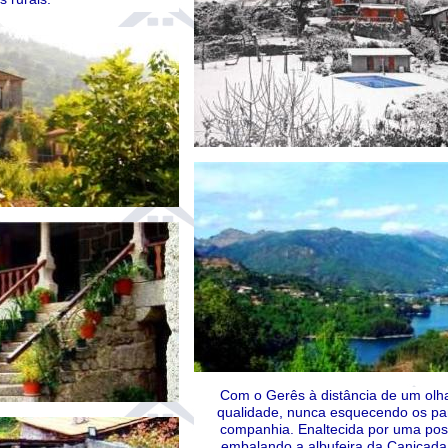
Com o Gerês à distância de um olhar
qualidade, nunca esquecendo os p
companhia. Enaltecida por uma posi
embalando a albufeira da Caniçada