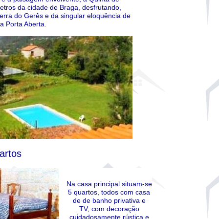
etros da cidade de Braga, desfrutando,
erra do Gerês e da singular eloquência de
a Porta Aberta.
artos
Na casa principal situam-se
5 quartos, todos com casa
de de banho privativa e
TV, com decoração
cuidadosamente rústica e