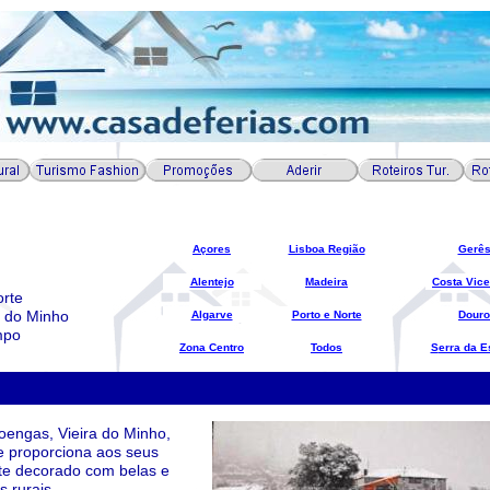
Açores
Lisboa Região
Gerê
Alentejo
Madeira
C
osta Vice
orte
a do Minho
Algarve
Porto e Norte
D
ouro
mpo
Zona Centro
T
odos
S
erra da E
oengas, Vieira do Minho,
e proporciona aos seus
nte decorado com belas e
 rurais.