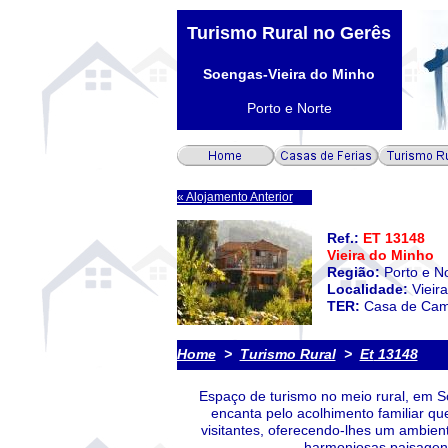
Turismo Rural no Gerês
Soengas-Vieira do Minho
Porto e Norte
« Alojamento Anterior
Ref.:
ET 13148
Vieira do Minho
Região:
Porto e N
Localidade:
Vieir
TER:
Casa de Ca
Home
>
Turismo Rural
>
Et
13148
Espaço de turismo no meio rural, em S
encanta pelo acolhimento familiar qu
visitantes, oferecendo-lhes um ambie
harmoniosas paisagens